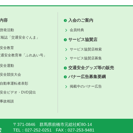
内容
入会のご案内
啓発活動
会員特典
広報誌「交通安全ぐんま」
サービス協賛店
安全教育
サービス協賛店検索
交通安全教育車「ふれあい号」
サービス協賛店募集
安全運動
交通安全グッズ等の販売
安全競技大会
バナー広告募集要綱
自動車運転者表彰
掲載中のバナー広告
安全ビデオ・DVD貸出
事故相談
〒371-0846 群馬県前橋市元総社町80-14
TEL：027-252-0251 FAX：027-253-9481