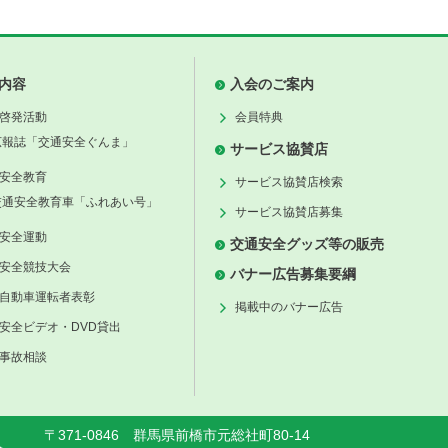
内容
入会のご案内
啓発活動
会員特典
広報誌「交通安全ぐんま」
サービス協賛店
安全教育
サービス協賛店検索
交通安全教育車「ふれあい号」
サービス協賛店募集
安全運動
交通安全グッズ等の販売
安全競技大会
バナー広告募集要綱
自動車運転者表彰
掲載中のバナー広告
安全ビデオ・DVD貸出
事故相談
〒371-0846 群馬県前橋市元総社町80-14