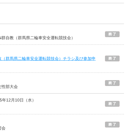
N群自教（群馬県二輪車安全運転競技会）
教（群馬県二輪車安全運転競技会）チラシ及び参加申
女性部大会
25年12月10日（水）
習会